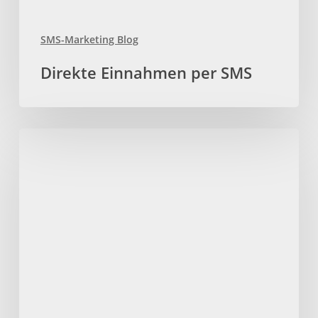
SMS-Marketing Blog
Direkte Einnahmen per SMS
Die
SMS
gehört
auch
in
Ihren
Marketingplan