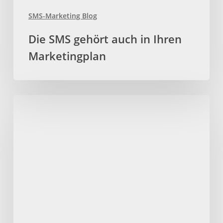
SMS-Marketing Blog
Die SMS gehört auch in Ihren
Marketingplan
SMS-
Marketing
für
Events:
Ideen
für
mehr
Erfolg!