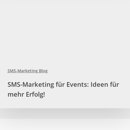
SMS-Marketing Blog
SMS-
SMS-Marketing für Events: Ideen für
Marketing
mehr Erfolg!
für
Events:
Ideen
für
mehr