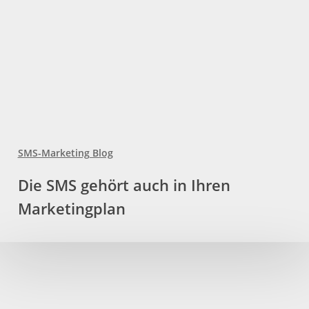
SMS-Marketing Blog
Die
Die SMS gehört auch in Ihren
SMS
Marketingplan
gehört
auch
in
Ihren
Marketingplan