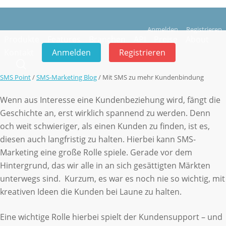
Skip
to
Anmelden
Registrieren
main
Produkte
Features
Branchen
A
P
I
P
r
e
i
s
e
A
b
o
u
t
content
SMS-Marketing Blog
K
o
n
t
a
k
t
Anmelden
Registrieren
search
Mit SMS zu mehr
SMS Point
/
SMS-Marketing Blog
/
Mit SMS zu mehr Kundenbindung
Wenn aus Interesse eine Kundenbeziehung wird, fängt die
Kundenbindung
Geschichte an, erst wirklich spannend zu werden. Denn
och weit schwieriger, als einen Kunden zu finden, ist es,
diesen auch langfristig zu halten. Hierbei kann SMS-
Marketing eine große Rolle spiele. Gerade vor dem
Hintergrund, das wir alle in an sich gesättigten Märkten
unterwegs sind. Kurzum, es war es noch nie so wichtig, mit
kreativen Ideen die Kunden bei Laune zu halten.
Eine wichtige Rolle hierbei spielt der Kundensupport – und