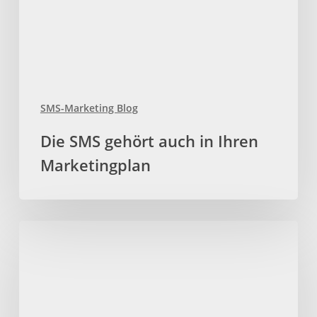
Marketingplan
SMS-Marketing Blog
Die SMS gehört auch in Ihren
Marketingplan
SMS-
Marketing
für
Events:
Ideen