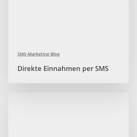
SMS-Marketing Blog
Direkte Einnahmen per SMS
Die
SMS
gehört
auch
in
Ihren