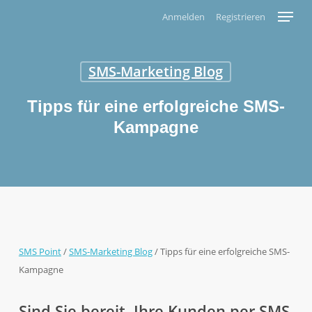
Skip
Menu
Anmelden
Registrieren
to
main
content
SMS-Marketing Blog
Tipps für eine erfolgreiche SMS-
Kampagne
SMS Point
/
SMS-Marketing Blog
/
Tipps für eine erfolgreiche SMS-
Kampagne
Sind Sie bereit, Ihre Kunden per SMS