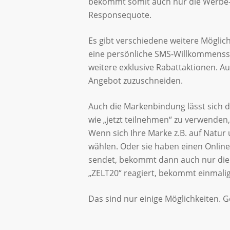
bekommt somit auch nur die Werbe-SM
Responsequote.
Es gibt verschiedene weitere Mögli
eine persönliche SMS-Willkommensse
weitere exklusive Rabattaktionen. A
Angebot zuzuschneiden.
Auch die Markenbindung lässt sich 
wie „jetzt teilnehmen“ zu verwenden,
Wenn sich Ihre Marke z.B. auf Natur 
wählen. Oder sie haben einen Onli
Drücke Enter zum Suchen oder ESC zum Schlie
sendet, bekommt dann auch nur die I
„ZELT20“ reagiert, bekommt einmalig
Das sind nur einige Möglichkeiten. 