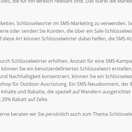
S, die für ihn wirklich relevant sind. Das stärkt die Mar
chkeiten, Schlüsselworter im SMS-Marketing zu verwenden. 
rie oder senden Sie Kunden, die über ein Sale-Schlüsselw
uf diese Art können Schlüsselwörter dabei helfen, die SMS-
durch Schlüsselwörter erhöhen. Anstatt für eine SMS-Kampa
 können Sie ein benutzerdefiniertes Schlüsselwort erstellen
und Nachhaltigkeit konzentriert, können Sie ein Schlüsselw
neshop für Outdoor-Ausrüstung. Ein SMS-Neuabonnent, der
ßen
nhalte und Rabatte, die speziell auf Wandern ausgerichtet 
 20% Rabatt auf Zelte.
Gerne beraten wir Sie persönlich auch zum Thema Schlüssel