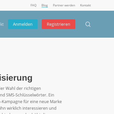
FAQ
Blog
Partner werden
Kontakt
search
a
k
t
Anmelden
Registrieren
isierung
rsönlicher
er Wahl der richtigen
ind SMS-Schlüsselwörter. Ein
oin-Kampagne für eine neue Marke
hn wirklich interessieren und