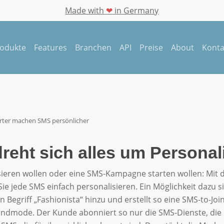
Made with
❤
in Germany
odukte
Features
Branchen
A
P
I
P
r
e
i
s
e
A
b
o
u
t
K
o
n
t
rter machen SMS persönlicher
SMS-Marketing Blog
reht sich alles um Personal
wörter machen SMS pe
ieren wollen oder eine SMS-Kampagne starten wollen: Mit d
e jede SMS einfach personalisieren. Ein Möglichkeit dazu s
n Begriff „Fashionista“ hinzu und erstellt so eine SMS-to-J
endmode. Der Kunde abonniert so nur die SMS-Dienste, die i