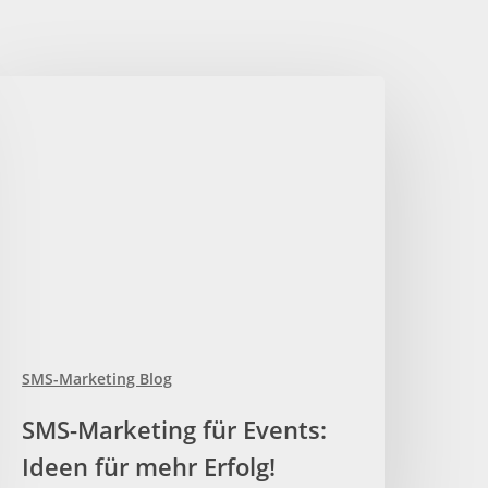
MS-
arketing
ür
vents:
deen
ür
ehr
rfolg!
SMS-Marketing Blog
SMS-Marketing für Events:
Ideen für mehr Erfolg!