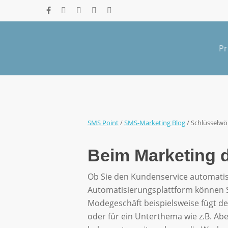
Skip
facebook
github
instagram
phone
email
to
main
content
Pr
SMS Point
/
SMS-Marketing Blog
/
Schlüsselwö
Beim Marketing d
Schlüssel
Ob Sie den Kundenservice automatis
Automatisierungsplattform können Si
Modegeschäft beispielsweise fügt de
oder für ein Unterthema wie z.B. Ab