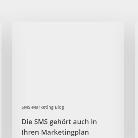
Die
S
SMS
M
gehört
f
auch
E
in
I
Ihren
f
Marketingplan
m
E
SMS-Marketing Blog
Die SMS gehört auch in
Ihren Marketingplan