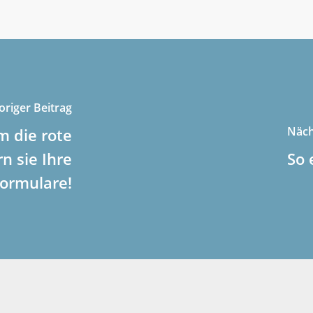
origer Beitrag
Näch
m die rote
rn sie Ihre
So 
ormulare!