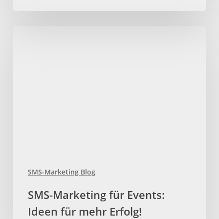
SMS-
Marketing
für
Events:
Ideen
für
mehr
Erfolg!
SMS-Marketing Blog
SMS-Marketing für Events:
Ideen für mehr Erfolg!