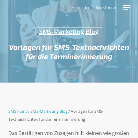
Skip
Menu
Anmelden
Registrieren
to
main
content
SMS-Marketing Blog
Vorlagen für SMS-Textnachrichten
für die Terminerinnerung
SMS Point
/
SMS-Marketing Blog
/
Vorlagen für SMS-
Textnachrichten für die Terminerinnerung
Das Bestätigen von Zusagen hilft kleinen wie großen