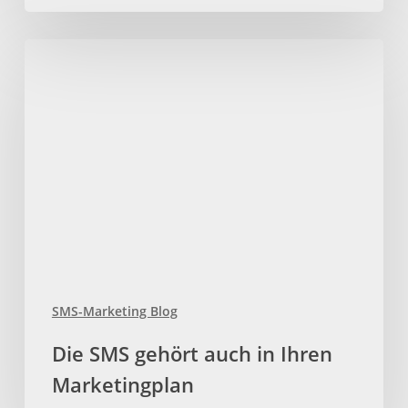
Die
SMS
gehört
auch
in
Ihren
Marketingplan
SMS-Marketing Blog
Die SMS gehört auch in Ihren
Marketingplan