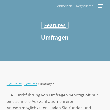
Skip
Menu
Anmelden
Registrieren
to
main
content
Features
Umfragen
SMS Point
/
Features
/
Umfragen
Die Durchführung von Umfragen benötigt oft nur
eine schnelle Auswahl aus mehreren
Antwortmöglichkeiten. Laden Sie Kunden und