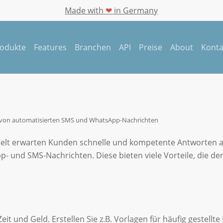
Made with
❤
in Germany
odukte
Features
Branchen
A
P
I
P
r
e
i
s
e
A
b
o
u
t
K
o
n
t
e von automatisierten SMS und WhatsApp-Nachrichten
SMS-Marketing Blog
Welt erwarten Kunden schnelle und kompetente Antworten au
ile von automatisiert
 und SMS-Nachrichten. Diese bieten viele Vorteile, die den 
WhatsApp-Nachrichte
it und Geld. Erstellen Sie z.B. Vorlagen für häufig gestell