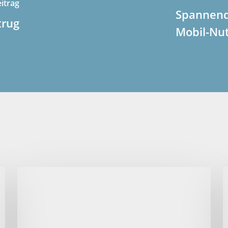
itrag
Spannend
trug
Mobil-Nu