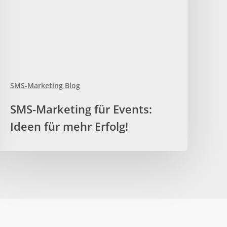
SMS-Marketing Blog
MS-
SMS-Marketing für Events:
arketing
Ideen für mehr Erfolg!
ür
vents:
deen
ür
ehr
rfolg!