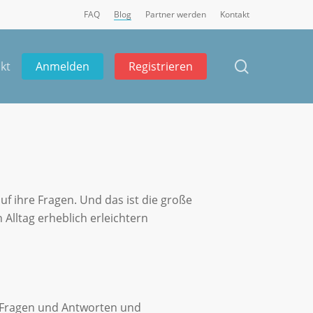
FAQ
Blog
Partner werden
Kontakt
search
a
k
t
Anmelden
Registrieren
f ihre Fragen. Und das ist die große
en SMS und
Alltag erheblich erleichtern
n
te Fragen und Antworten und