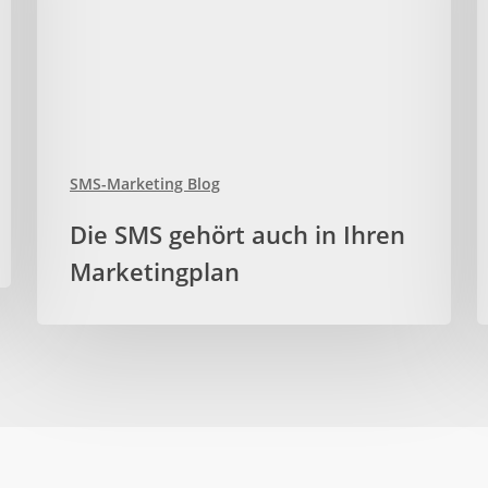
SMS-Marketing Blog
Die
S
Die SMS gehört auch in Ihren
SMS
M
Marketingplan
gehört
f
auch
E
in
I
Ihren
f
Marketingplan
m
E