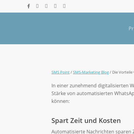
Skip
facebook
github
instagram
phone
email
to
main
content
Pr
SMS Point
/
SMS-Marketing Blog
/
Die Vorteil
In einer zunehmend digitalisierten 
Die Vorte
Stärke von automatisierten WhatsApp-
können:
Spart Zeit und Kosten
Automatisierte Nachrichten sparen Ze