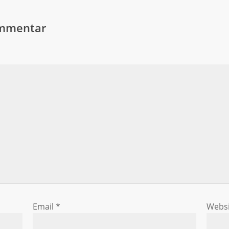
ommentar
Email
*
Websi