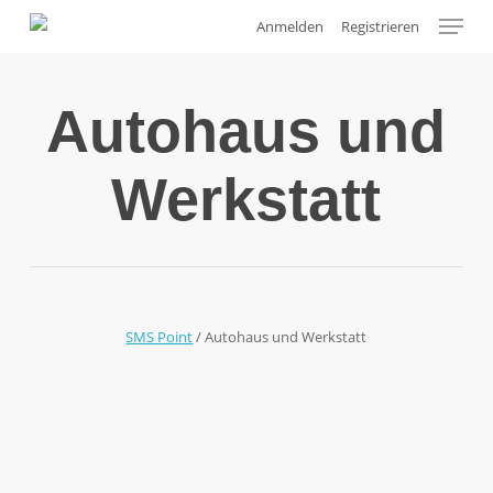
Skip
Menu
Anmelden
Registrieren
to
main
content
Autohaus und
Werkstatt
SMS Point
/
Autohaus und Werkstatt